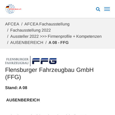
Zum Hauptinhalt springen
Sie sind hier:
AFCEA
AFCEA Fachausstellung
Fachausstellung 2022
Aussteller 2022 >>> Firmenprofile + Kompetenzen
AUßENBEREICH
A 08 - FFG
Flensburger Fahrzeugbau GmbH
(FFG)
Stand: A 08
AUßENBEREICH