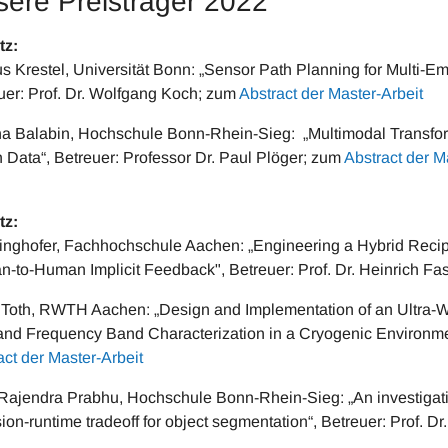
ere Preisträger 2022
tz:
s Krestel, Universität Bonn: „Sensor Path Planning for Multi-Emit
uer: Prof. Dr. Wolfgang Koch; zum
Abstract der Master-Arbeit
a Balabin, Hochschule Bonn-Rhein-Sieg: „Multimodal Transfor
 Data“, Betreuer: Professor Dr. Paul Plöger; zum
Abstract der M
tz:
inghofer, Fachhochschule Aachen: „Engineering a Hybrid Rec
-to-Human Implicit Feedback", Betreuer: Prof. Dr. Heinrich F
 Toth, RWTH Aachen: „Design and Implementation of an Ultra-
nd Frequency Band Characterization in a Cryogenic Environment
act der Master-Arbeit
Rajendra Prabhu, Hochschule Bonn-Rhein-Sieg: „An investigatio
sion-runtime tradeoff for object segmentation“, Betreuer: Prof. D