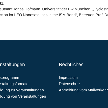
tz:
eutnant Jonas Hofmann, Universität der Bw München: „Cyclosta
ction for LEO Nanosatellites in the ISM Band“, Betreuer: Prof.
t
nstaltungen
Rechtliches
esprogramm
Impressum
staltungsformate
Datenschutz
dung zu Veranstaltungen
Abmeldung vom Mailverkehr
dung von Veranstaltungen