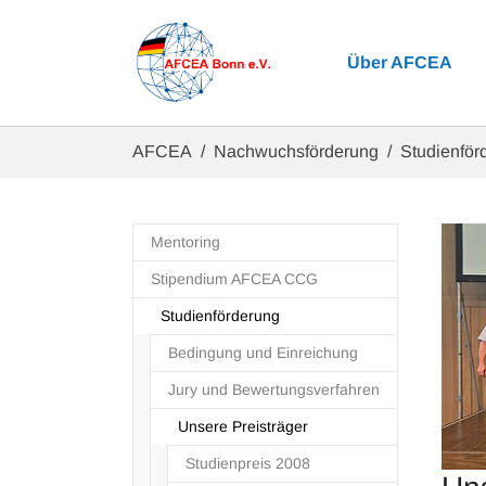
Zum Hauptinhalt springen
Über AFCEA
Sie sind hier:
AFCEA
Nachwuchsförderung
Studienför
Mentoring
Stipendium AFCEA CCG
Studienförderung
Bedingung und Einreichung
Jury und Bewertungsverfahren
Unsere Preisträger
Studienpreis 2008