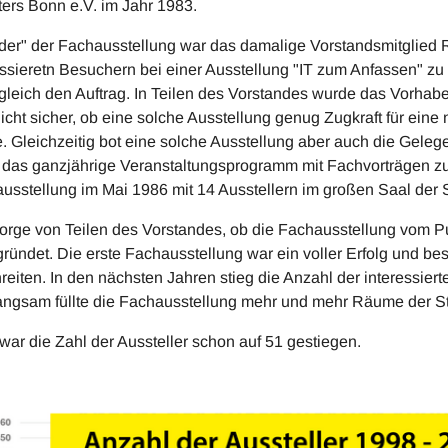
ers Bonn e.V. im Jahr 1983.
nder" der Fachausstellung war das damalige Vorstandsmitglied 
essieretn Besuchern bei einer Ausstellung "IT zum Anfassen" zu
gleich den Auftrag. In Teilen des Vorstandes wurde das Vorhab
nicht sicher, ob eine solche Ausstellung genug Zugkraft für ei
. Gleichzeitig bot eine solche Ausstellung aber auch die Gele
 das ganzjährige Veranstaltungsprogramm mit Fachvorträgen z
usstellung im Mai 1986 mit 14 Ausstellern im großen Saal der
orge von Teilen des Vorstandes, ob die Fachausstellung vom
ründet. Die erste Fachausstellung war ein voller Erfolg und be
reiten. In den nächsten Jahren stieg die Anzahl der interessier
angsam füllte die Fachausstellung mehr und mehr Räume der S
war die Zahl der Aussteller schon auf 51 gestiegen.