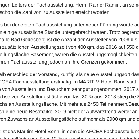
rigen Leiters der Fachausstellung, Herrn Rainer Ramin, an sein
schon die Zahl von 70 Ausstellern erreicht worden.
ts bei der ersten Fachausstellung unter neuer Führung wurde auf 
m einige zusätzliche Stände untergebracht waren. Trotz begrenz
halle Bad Godesberg ist die Anzahl der Aussteller von 2008 bis
 zusätzlichen Ausstellungszelt von 400 qm, das 2016 auf 550 q
ellungsfläche Basement, waren die Ausstellungsmöglichkeiten
hren Fachausstellung jedoch an ihre Grenzen gekommen.
lb entschied der Vorstand, künftig als neue Ausstellungsort 
FCEA Fachausstellung erstmalig im MARITIM Hotel Bonn statt. 
 von Ausstellern und Besuchern sehr gut angenommen. 2017 st
hse von Ausstellungsfläche von fast 30 % aus. 2018 stieg die Z
hs an Ausstellungsfläche. Mit mehr als 2450 Teilnehmern/Besu
ch eine neue Bestmarke. 2019 hielt der Aufwärtstrend weiter an.
ren Zuwachs an Ausstellungsfläche auf mehr als 2900 qm und d
 ist das Maritim Hotel Bonn, in dem die AFCEA Fachausstellun
ellungsfläche von über 40 % verzeichnen konnte, eine bedeute