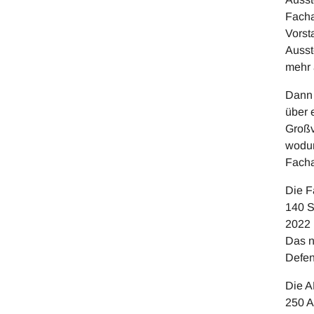
Facha
Vorst
Ausst
mehr 
Dann 
über 
Großv
wodur
Facha
Die F
140 S
2022 
Das n
Defen
Die A
250 A