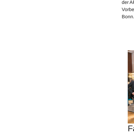
der A
Vorbe
Bonn
F