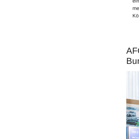
ein
me
Kö
AFC
Bu