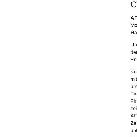
C
AF
Mo
Ha
Un
de
En
Ko
mi
um
Fi
Fi
zei
AF
Ze
un