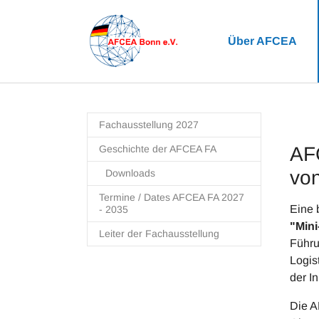
Zum Hauptinhalt springen
Über AFCEA
Fachausstellung 2027
Geschichte der AFCEA FA
AFC
vo
Downloads
Termine / Dates AFCEA FA 2027
Eine 
- 2035
"Mini
Leiter der Fachausstellung
Führu
Logis
der In
Die A