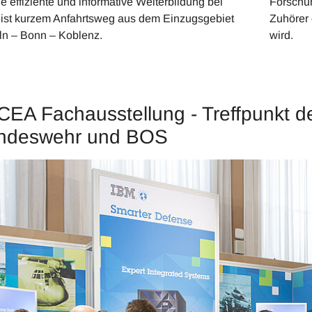
e effiziente und informative Weiterbildung bei
Forschun
ist kurzem Anfahrtsweg aus dem Einzugsgebiet
Zuhörer 
ln – Bonn – Koblenz.
wird.
EA Fachausstellung - Treffpunkt d
ndeswehr und BOS