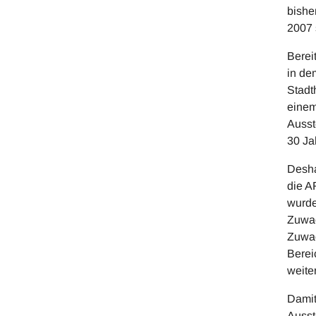
bishe
2007 
Berei
in de
Stadt
einem
Ausst
30 Ja
Desha
die A
wurde
Zuwac
Zuwac
Berei
weite
Damit
Ausst