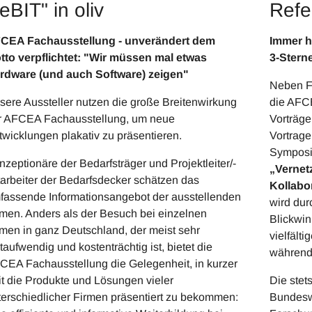
eBIT" in oliv
Refe
CEA Fachausstellung - unverändert dem
Immer h
tto verpflichtet: "Wir müssen mal etwas
3-Stern
rdware (und auch Software) zeigen"
Neben Fi
sere Aussteller nutzen die große Breitenwirkung
die AFC
r AFCEA Fachausstellung, um neue
Vorträg
twicklungen plakativ zu präsentieren.
Vortrage
Symposi
nzeptionäre der Bedarfsträger und Projektleiter/-
„Vernet
tarbeiter der Bedarfsdecker schätzen das
Kollabo
fassende Informationsangebot der ausstellenden
wird dur
rmen. Anders als der Besuch bei einzelnen
Blickwin
rmen in ganz Deutschland, der meist sehr
vielfält
taufwendig und kostenträchtig ist, bietet die
während
CEA Fachausstellung die Gelegenheit, in kurzer
it die Produkte und Lösungen vieler
Die stet
terschiedlicher Firmen präsentiert zu bekommen:
Bundeswe