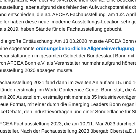
usstellung, aber aufgrund des fehlenden Aufwuchspotentials d
and entschieden, die 34. AFCEA Fachausstellung am 1./2. Apr
eller haben diese neue, moderne Ausstellungs-Location sehr g
als 2019, haben Stände für die Fachausstellung gebucht.
die große Enttäuschung: Am 13.03.2020 musste AFCEA Bonn den
eine sogenannte
ordnungsbehördliche Allgemeinverfügung
eranstaltungen im gesamten Gebiet der Bundesstadt Bonn mit m
ch AFCEA Bonn e.V. als Veranstalter nunmehr aufgrund höherer 
usstellung 2020 absagen musste.
achausstellung 2021 fand dann im zweiten Anlauf am 15. und 1
tänden erstmalig im World Conference Center Bonn statt, die
mit 200 Ausstellern, erstmalig mit mehr als 35 Industrievorträge
eue Format, mit einer durch die Emerging Leaders Bonn organis
ceDebate, den Industrievorträgen und einer Sonderfläche für 
FCEA Fachausstellung 2023, die am 10./11. Mai 2023 durchgefü
ussteller. Nach der Fachausstellung 2023 übergab Oberst a.D. Fr