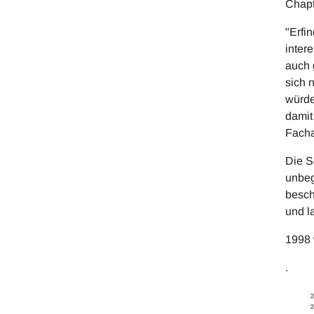
Chapt
"Erfi
inter
auch 
sich 
würde
damit
Facha
Die S
unbeg
besch
und l
1998 
.