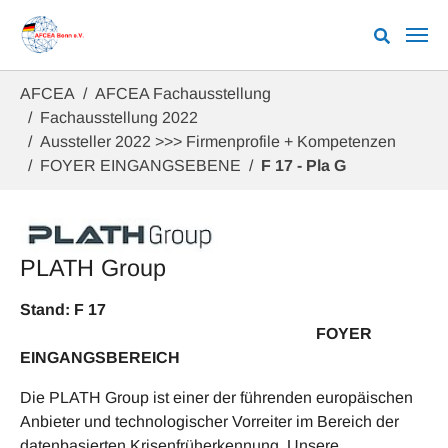
Zum Hauptinhalt springen
Sie sind hier:
AFCEA
AFCEA Fachausstellung
Fachausstellung 2022
Aussteller 2022 >>> Firmenprofile + Kompetenzen
FOYER EINGANGSEBENE
F 17 - Pla G
PLATH Group
Stand: F 17
FOYER
EINGANGSBEREICH
Die PLATH Group ist einer der führenden europäischen
Anbieter und technologischer Vorreiter im Bereich der
datenbasierten Krisenfrüherkennung. Unsere