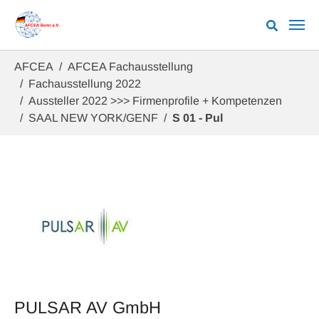
Zum Hauptinhalt springen
Sie sind hier:
AFCEA
AFCEA Fachausstellung
Fachausstellung 2022
Aussteller 2022 >>> Firmenprofile + Kompetenzen
SAAL NEW YORK/GENF
S 01 - Pul
PULSAR AV GmbH