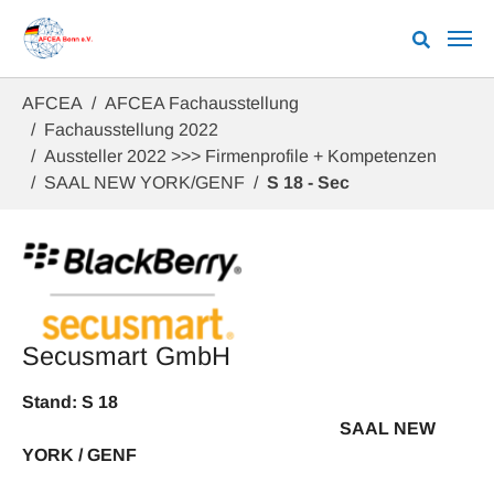
Zum Hauptinhalt springen
Sie sind hier:
AFCEA
AFCEA Fachausstellung
Fachausstellung 2022
Aussteller 2022 >>> Firmenprofile + Kompetenzen
SAAL NEW YORK/GENF
S 18 - Sec
Secusmart GmbH
Stand: S 18
SAAL NEW
YORK / GENF