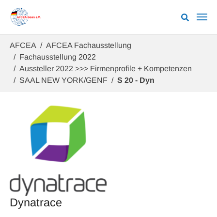
Zum Hauptinhalt springen
Sie sind hier:
AFCEA
AFCEA Fachausstellung
Fachausstellung 2022
Aussteller 2022 >>> Firmenprofile + Kompetenzen
SAAL NEW YORK/GENF
S 20 - Dyn
Dynatrace