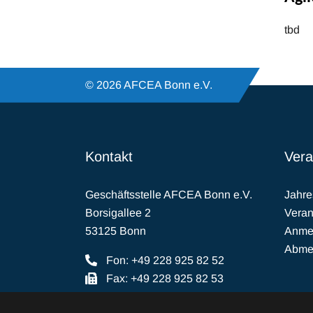
tbd
© 2026 AFCEA Bonn e.V.
Kontakt
Vera
Geschäftsstelle AFCEA Bonn e.V.
Jahr
Borsigallee 2
Veran
53125 Bonn
Anmel
Abmel
Fon: +49 228 925 82 52
Fax: +49 228 925 82 53
E-Mail:
buero(at)afcea.de