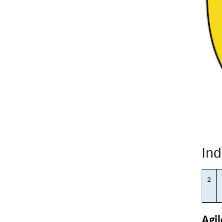
Ind
2
Agi