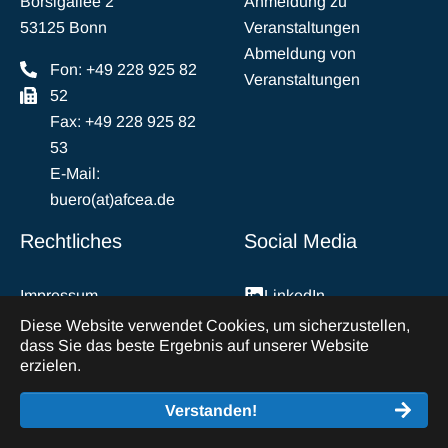
Borsigallee 2
Anmeldung zu
53125 Bonn
Veranstaltungen
Abmeldung von
Fon: +49 228 925 82
Veranstaltungen
52
Fax: +49 228 925 82
53
E-Mail:
buero(at)afcea.de
Rechtliches
Social Media
Impressum
LinkedIn
Datenschutz
Diese Website verwendet Cookies, um sicherzustellen,
dass Sie das beste Ergebnis auf unserer Website
Abmeldung vom
erzielen.
Mailverkehr
Verstanden!