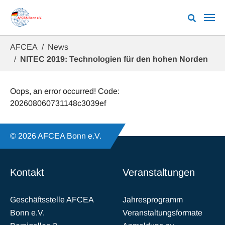
Zum Hauptinhalt springen
Sie sind hier:
AFCEA
News
NITEC 2019: Technologien für den hohen Norden
Oops, an error occurred! Code:
202608060731148c3039ef
© 2026 AFCEA Bonn e.V.
Kontakt
Veranstaltungen
Geschäftsstelle AFCEA
Jahresprogramm
Bonn e.V.
Veranstaltungsformate