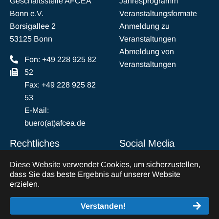
Geschäftsstelle AFCEA
Jahresprogramm
Bonn e.V.
Veranstaltungsformate
Borsigallee 2
Anmeldung zu
53125 Bonn
Veranstaltungen
Abmeldung von
Fon: +49 228 925 82
Veranstaltungen
52
Fax: +49 228 925 82
53
E-Mail:
buero(at)afcea.de
Rechtliches
Social Media
Diese Website verwendet Cookies, um sicherzustellen,
Impressum
LinkedIn
dass Sie das beste Ergebnis auf unserer Website
Datenschutz
erzielen.
Abmeldung vom
Verstanden!
Mailverkehr