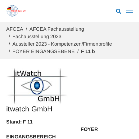
Zum Hauptinhalt springen
Sie sind hier:
AFCEA
AFCEA Fachausstellung
Fachausstellung 2023
Aussteller 2023 - Kompetenzen/Firmenprofile
FOYER EINGANGSEBENE
F 11 b
itwatch GmbH
Stand: F 11
FOYER
EINGANGSBEREICH