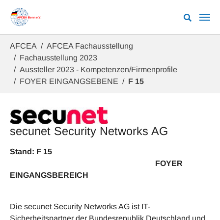
Zum Hauptinhalt springen
Sie sind hier:
AFCEA
AFCEA Fachausstellung
Fachausstellung 2023
Aussteller 2023 - Kompetenzen/Firmenprofile
FOYER EINGANGSEBENE
F 15
secunet Security Networks AG
Stand: F 15
FOYER
EINGANGSBEREICH
Die secunet Security Networks AG ist IT-
Sicherheitspartner der Bundesrepublik Deutschland und