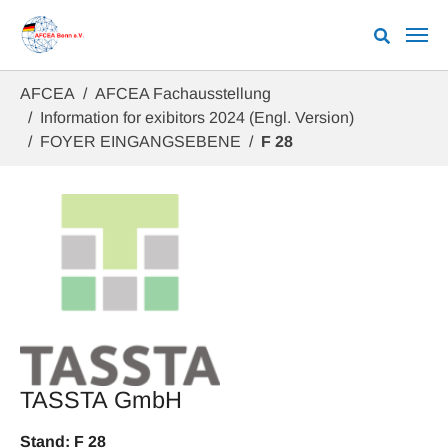
Zum Hauptinhalt springen
Sie sind hier:
AFCEA
AFCEA Fachausstellung
Information for exibitors 2024 (Engl. Version)
FOYER EINGANGSEBENE
F 28
TASSTA GmbH
Stand: F 28