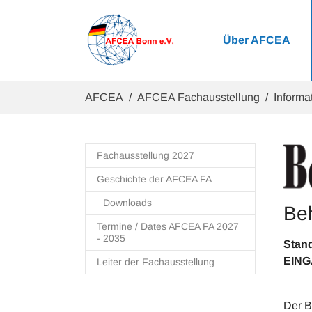
Zum Hauptinhalt springen
Über AFCEA
Sie sind hier:
AFCEA
AFCEA Fachausstellung
Informat
Fachausstellung 2027
Geschichte der AFCEA FA
Downloads
Beh
Termine / Dates AFCEA FA 2027
- 2035
EIN
Leiter der Fachausstellung
Der B