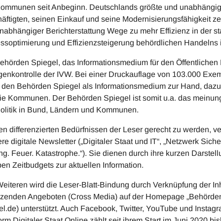
ommunen seit Anbeginn. Deutschlands größte und unabhängig
äftigten, seinen Einkauf und seine Modernisierungsfähigkeit zeig
nabhängiger Berichterstattung Wege zu mehr Effizienz in der st
ssoptimierung und Effizienzsteigerung behördlichen Handelns im
ehörden Spiegel, das Informationsmedium für den Öffentlichen D
genkontrolle der IVW. Bei einer Druckauflage von 103.000 Ex
 den Behörden Spiegel als Informationsmedium zur Hand, dazu
ie Kommunen. Der Behörden Spiegel ist somit u.a. das meinun
olitik in Bund, Ländern und Kommunen.
n differenzierten Bedürfnissen der Leser gerecht zu werden, v
re digitale Newsletter („Digitaler Staat und IT“, „Netzwerk Sich
ng. Feuer. Katastrophe.“). Sie dienen durch ihre kurzen Darstel
en Zeitbudgets zur aktuellen Information.
eiteren wird die Leser-Blatt-Bindung durch Verknüpfung der Inh
zenden Angeboten (Cross Media) auf der Homepage „Behörden
el.de) unterstützt. Auch Facebook, Twitter, YouTube und Instagr
form Digitaler Staat Online zählt seit ihrem Start im Juni 2020 b