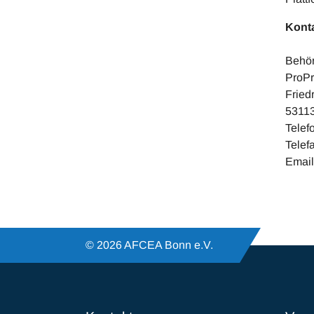
Konta
Behör
ProPr
Fried
5311
Telef
Telef
Email
© 2026 AFCEA Bonn e.V.