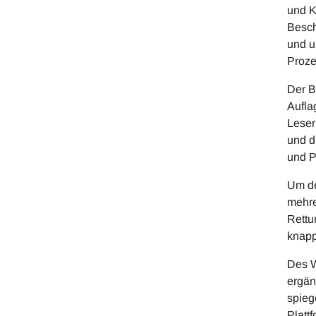
und K
Besch
und u
Proze
Der B
Aufla
Leser
und d
und P
Um de
mehre
Rettu
knapp
Des W
ergän
spieg
Platt