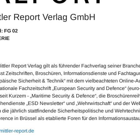
tler Report Verlag GmbH
Stand: FG 0
ERIE
ittler Report Verlag gilt als führender Fachverlag seiner Bran
st Zeitschriften, Broschüren, Informationsdienste und Fachtagu
päische Sicherheit & Technik“ mit dem vielbeachteten Online-Auf
nationale Fachzeitschrift „European Security and Defence“ (euro
 seit Kurzem - „Maritime Security & Defence“, die Broschürenrei
hendienste „ESD Newsletter“ und „Wehrwirtschaft“ und der Web
n die jährlich stattfindende Sicherheitspolitische und Wehrte
rence in Brüssel als etablierte Foren für den Informationsausta
ittler-report.de