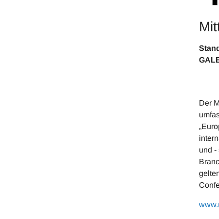
Mit
GAL
Der M
umfas
„Euro
inter
und -
Branc
gelte
Confe
www.m