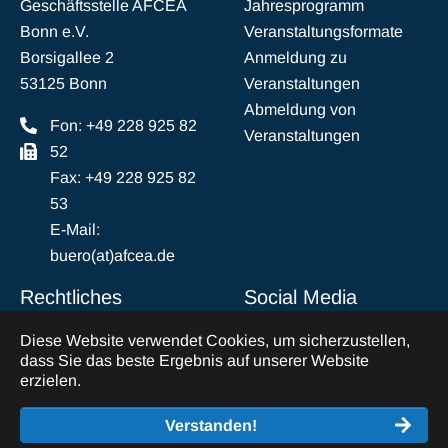
Geschäftsstelle AFCEA
Jahresprogramm
Bonn e.V.
Veranstaltungsformate
Borsigallee 2
Anmeldung zu
53125 Bonn
Veranstaltungen
Abmeldung von
Fon: +49 228 925 82
Veranstaltungen
52
Fax: +49 228 925 82
53
E-Mail:
buero(at)afcea.de
Rechtliches
Social Media
Diese Website verwendet Cookies, um sicherzustellen,
Impressum
LinkedIn
dass Sie das beste Ergebnis auf unserer Website
Datenschutz
erzielen.
Abmeldung vom
Verstanden!
Mailverkehr