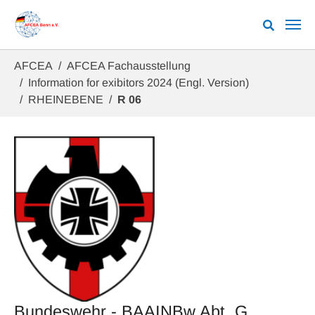
Zum Hauptinhalt springen
Sie sind hier:
AFCEA
AFCEA Fachausstellung
Information for exibitors 2024 (Engl. Version)
RHEINEBENE
R 06
Bundeswehr - BAAINBw Abt. G