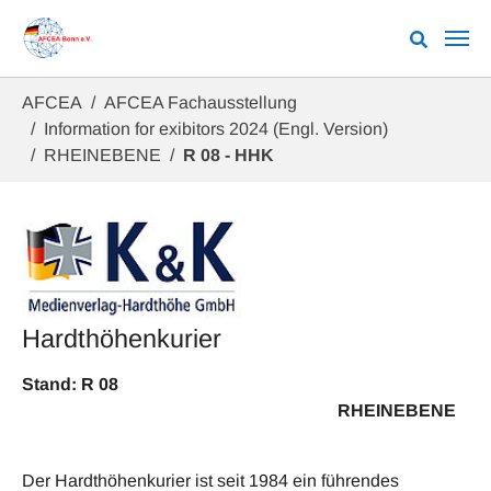
Zum Hauptinhalt springen
Sie sind hier:
AFCEA
AFCEA Fachausstellung
Information for exibitors 2024 (Engl. Version)
RHEINEBENE
R 08 - HHK
Hardthöhenkurier
Stand: R 08
RHEINEBENE
Der Hardthöhenkurier ist seit 1984 ein führendes