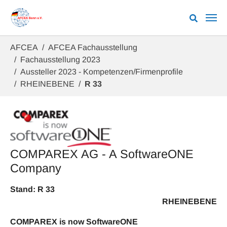
Zum Hauptinhalt springen
Sie sind hier:
AFCEA
AFCEA Fachausstellung
Fachausstellung 2023
Aussteller 2023 - Kompetenzen/Firmenprofile
RHEINEBENE
R 33
COMPAREX AG - A SoftwareONE
Company
Stand: R 33
RHEINEBENE
COMPAREX is now SoftwareONE