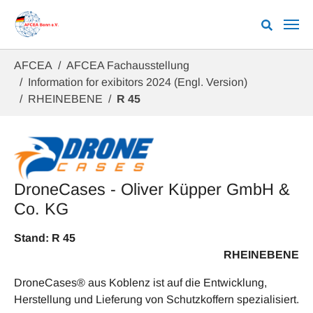
Zum Hauptinhalt springen
Sie sind hier:
AFCEA
AFCEA Fachausstellung
Information for exibitors 2024 (Engl. Version)
RHEINEBENE
R 45
DroneCases - Oliver Küpper GmbH &
Co. KG
Stand: R 45
RHEINEBENE
DroneCases® aus Koblenz ist auf die Entwicklung,
Herstellung und Lieferung von Schutzkoffern spezialisiert.