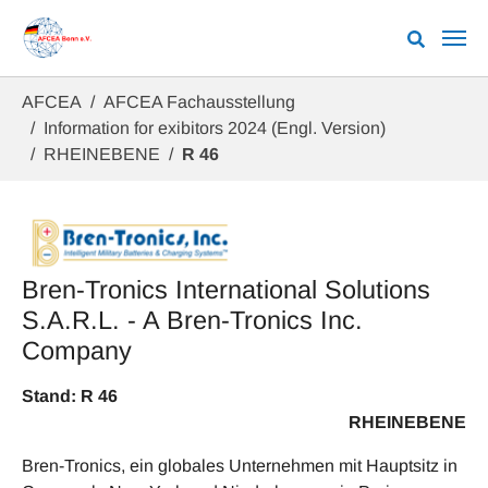
Zum Hauptinhalt springen
Sie sind hier:
AFCEA
AFCEA Fachausstellung
Information for exibitors 2024 (Engl. Version)
RHEINEBENE
R 46
Bren-Tronics International Solutions
S.A.R.L. - A Bren-Tronics Inc.
Company
Stand: R 46
RHEINEBENE
Bren-Tronics, ein globales Unternehmen mit Hauptsitz in