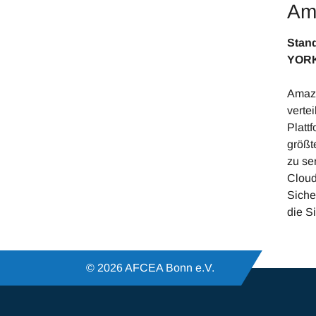
Am
S
YORK
Amazo
verte
Platt
größt
zu se
Cloud
Siche
die S
© 2026 AFCEA Bonn e.V.