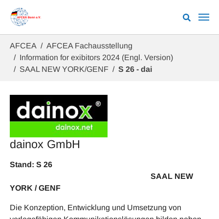
Zum Hauptinhalt springen
Sie sind hier:
AFCEA
AFCEA Fachausstellung
Information for exibitors 2024 (Engl. Version)
SAAL NEW YORK/GENF
S 26 - dai
dainox GmbH
Stand: S 26
SAAL NEW
YORK / GENF
Die Konzeption, Entwicklung und Umsetzung von