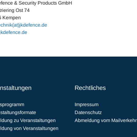
fence & Security Products GmbH
triering Ost 74
6 Kempen
echnik(at)jkdefence.de
kdefence.de
nstaltungen
Rechtliches
esprogramm
Impressum
staltungsformate
Datenschutz
dung zu Veranstaltungen
Abmeldung vom Mailverkehr
dung von Veranstaltungen