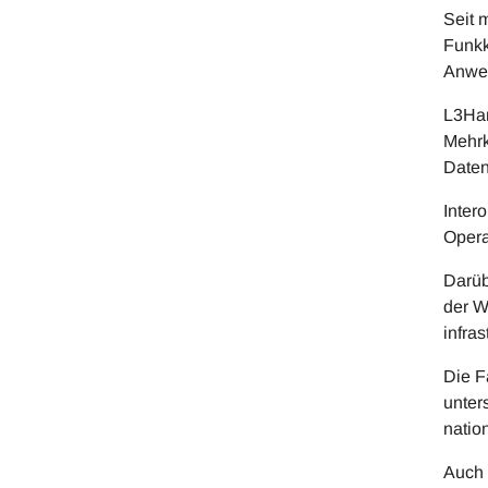
Seit 
Funkk
Anwen
L3Har
Mehrk
Daten
Inter
Opera
Darüb
der W
infra
Die F
unter
natio
Auch 