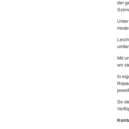
der g
Szena
Unter
moder
Leich
umfan
Mit u
wir s
In ei
Repar
jewei
So st
Verfü
Konta