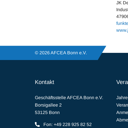
JK De
Indus
4790
funkt
www.j
© 2026 AFCEA Bonn e.V.
Kontakt
Vera
Geschäftsstelle AFCEA Bonn e.V.
Jahr
Borsigallee 2
Veran
53125 Bonn
Anmel
Abmel
Fon: +49 228 925 82 52