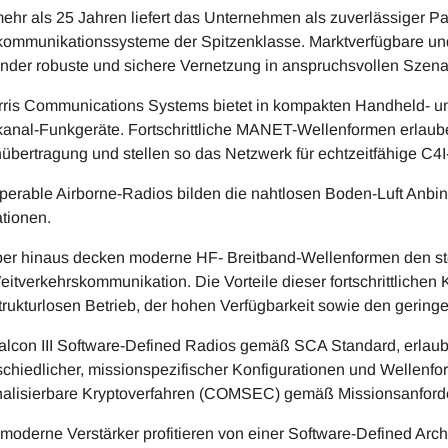
mehr als 25 Jahren liefert das Unternehmen als zuverlässiger P
ommunikationssysteme der Spitzenklasse. Marktverfügbare un
der robuste und sichere Vernetzung in anspruchsvollen Szena
ris Communications Systems bietet in kompakten Handheld-
anal-Funkgeräte. Fortschrittliche MANET-Wellenformen erlauben
übertragung und stellen so das Netzwerk für echtzeitfähige C4I
operable Airborne-Radios bilden die nahtlosen Boden-Luft Anbind
tionen.
er hinaus decken moderne HF- Breitband-Wellenformen den st
eitverkehrskommunikation. Die Vorteile dieser fortschrittlichen
strukturlosen Betrieb, der hohen Verfügbarkeit sowie den gering
alcon III Software-Defined Radios gemäß SCA Standard, erlaub
schiedlicher, missionspezifischer Konfigurationen und Wellenf
nalisierbare Kryptoverfahren (COMSEC) gemäß Missionsanford
moderne Verstärker profitieren von einer Software-Defined Arch