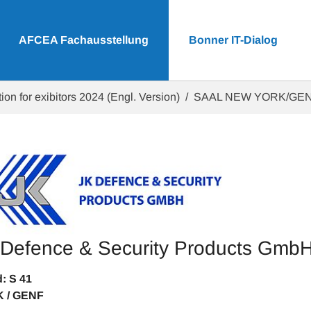
AFCEA Fachausstellung
Bonner IT-Dialog
ion for exibitors 2024 (Engl. Version)
SAAL NEW YORK/GE
 Defence & Security Products Gmb
tand: S 41 
 / GENF