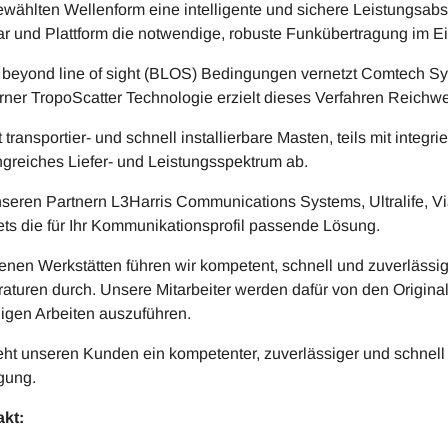
ewählten Wellenform eine intelligente und sichere Leistungsab
r und Plattform die notwendige, robuste Funkübertragung im Ei
 beyond line of sight (BLOS) Bedingungen vernetzt Comtech Syste
ner TropoScatter Technologie erzielt dieses Verfahren Reichwe
t transportier- und schnell installierbare Masten, teils mit inte
greiches Liefer- und Leistungsspektrum ab.
nseren Partnern L3Harris Communications Systems, Ultralife, 
tets die für Ihr Kommunikationsprofil passende Lösung.
genen Werkstätten führen wir kompetent, schnell und zuverläs
aturen durch. Unsere Mitarbeiter werden dafür von den Originalh
ligen Arbeiten auszuführen.
eht unseren Kunden ein kompetenter, zuverlässiger und schnell 
gung.
kt: