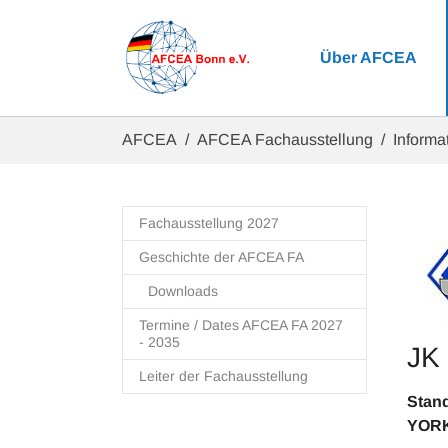
Zum Hauptinhalt springen
Über AFCEA
Sie sind hier:
AFCEA
AFCEA Fachausstellung
Informat
Fachausstellung 2027
Geschichte der AFCEA FA
Downloads
Termine / Dates AFCEA FA 2027
- 2035
JK
Leiter der Fachausstellung
S
YORK