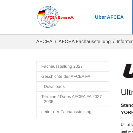
Zum Hauptinhalt springen
Über AFCEA
Sie sind hier:
AFCEA
AFCEA Fachausstellung
Informat
Fachausstellung 2027
Geschichte der AFCEA FA
Downloads
Ult
Termine / Dates AFCEA FA 2027
- 2035
S
Leiter der Fachausstellung
YORK
Ultrali
und ma