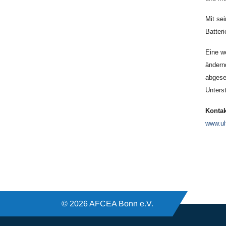
Mit se
Batter
Eine we
ändern
abgese
Unters
Kontak
www.ul
© 2026 AFCEA Bonn e.V.