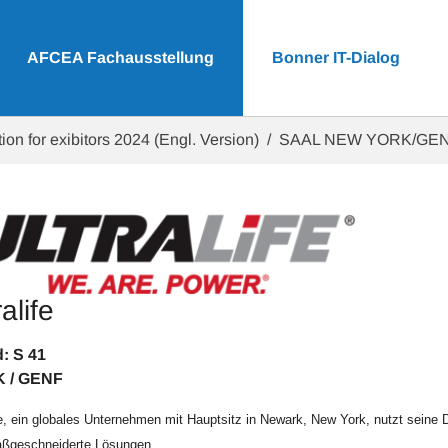
AFCEA Fachausstellung
Bonner IT-Dialog
ion for exibitors 2024 (Engl. Version)
SAAL NEW YORK/GE
ralife
tand: S 41 
 / GENF
fe, ein globales Unternehmen mit Hauptsitz in Newark, New York, nutzt seine D
ßgeschneiderte Lösungen.