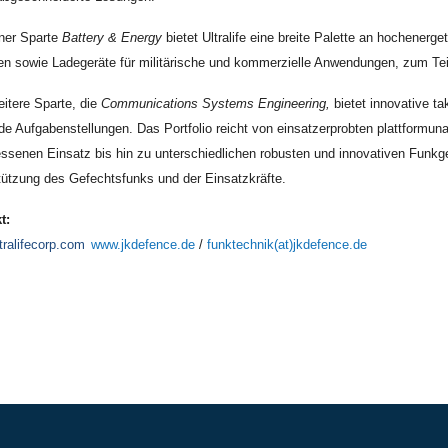
iner Sparte
Battery & Energy
bietet Ultralife eine breite Palette an hochenerg
ien sowie Ladegeräte für militärische und kommerzielle Anwendungen, zum Teil
itere Sparte, die
Communications Systems Engineering,
bietet innovative t
de Aufgabenstellungen. Das Portfolio reicht von einsatzerprobten plattformu
ssenen Einsatz bis hin zu unterschiedlichen robusten und innovativen Funk
tützung des Gefechtsfunks und der Einsatzkräfte.
t:
tralifecorp.com
www.jkdefence.de
/
funktechnik(at)jkdefence.de