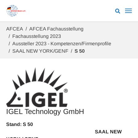
Zum Hauptinhalt springen
Sie sind hier:
AFCEA
AFCEA Fachausstellung
Fachausstellung 2023
Aussteller 2023 - Kompetenzen/Firmenprofile
SAAL NEW YORK/GENF
S 50
IGEL Technology GmbH
Stand: S 50
SAAL NEW