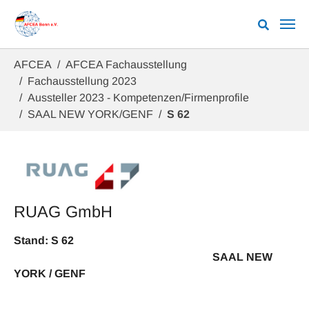
Zum Hauptinhalt springen
Sie sind hier:
AFCEA
AFCEA Fachausstellung
Fachausstellung 2023
Aussteller 2023 - Kompetenzen/Firmenprofile
SAAL NEW YORK/GENF
S 62
RUAG GmbH
Stand: S 62
SAAL NEW
YORK / GENF