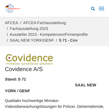
Zum Hauptinhalt springen
Sie sind hier:
AFCEA
AFCEA Fachausstellung
Fachausstellung 2023
Aussteller 2023 - Kompetenzen/Firmenprofile
SAAL NEW YORK/GENF
S 71 - Cov
Covidence A/S
Stand: S 71
SAAL NEW
YORK / GENF
Qualitativ hochwertige Miniatur-
Videoüberwachungslösungen für Polizei, Geheimdienste,