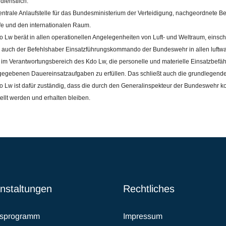
dienstlich.
zentrale Anlaufstelle für das Bundesministerium der Verteidigung, nachgeordnet
fe und den internationalen Raum.
 Lw berät in allen operationellen Angelegenheiten von Luft- und Weltraum, einschli
 auch der Befehlshaber Einsatzführungskommando der Bundeswehr in allen luftw
t im Verantwortungsbereich des Kdo Lw, die personelle und materielle Einsatzbefähi
gegebenen Dauereinsatzaufgaben zu erfüllen. Das schließt auch die grundlegende 
 Lw ist dafür zuständig, dass die durch den Generalinspekteur der Bundeswehr k
ellt werden und erhalten bleiben.
nstaltungen
Rechtliches
esprogramm
Impressum