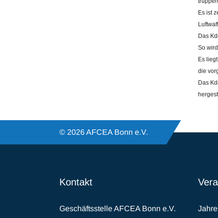
truppen
Es ist 
Luftwaf
Das Kdo
So wird
Es lieg
die vor
Das Kdo
hergest
© 2026 AFCEA Bonn e.V.
Kontakt
Vera
Geschäftsstelle AFCEA Bonn e.V.
Jahr