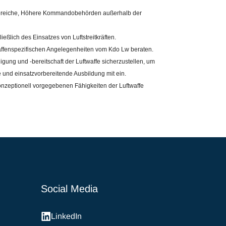
e Bereiche, Höhere Kommandobehörden außerhalb der
eßlich des Einsatzes von Luftstreitkräften.
affenspezifischen Angelegenheiten vom Kdo Lw beraten.
gung und -bereitschaft der Luftwaffe sicherzustellen, um
und einsatzvorbereitende Ausbildung mit ein.
onzeptionell vorgegebenen Fähigkeiten der Luftwaffe
Social Media
LinkedIn