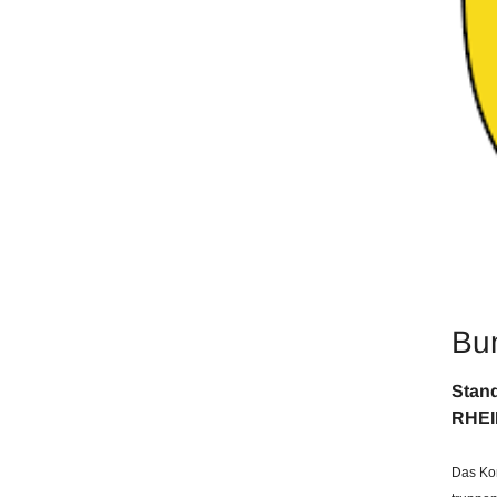
Bu
RHE
Das Kom