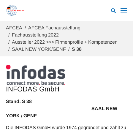
Zum Hauptinhalt springen
Sie sind hier:
AFCEA
AFCEA Fachausstellung
Fachausstellung 2022
Aussteller 2022 >>> Firmenprofile + Kompetenzen
SAAL NEW YORK/GENF
S 38
INFODAS GmbH
Stand: S 38
SAAL NEW
YORK / GENF
Die INFODAS GmbH wurde 1974 gegründet und zählt zu