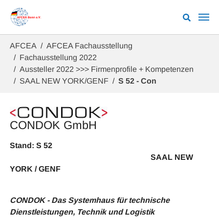
Zum Hauptinhalt springen
Sie sind hier:
AFCEA
AFCEA Fachausstellung
Fachausstellung 2022
Aussteller 2022 >>> Firmenprofile + Kompetenzen
SAAL NEW YORK/GENF
S 52 - Con
CONDOK GmbH
Stand: S 52
SAAL NEW
YORK / GENF
CONDOK - Das Systemhaus für technische
Dienstleistungen, Technik und Logistik