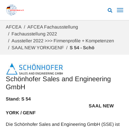
Zum Hauptinhalt springen
Sie sind hier:
AFCEA
AFCEA Fachausstellung
Fachausstellung 2022
Aussteller 2022 >>> Firmenprofile + Kompetenzen
SAAL NEW YORK/GENF
S 54 - Schö
Schönhofer Sales and Engineering
GmbH
Stand: S 54
SAAL NEW
YORK / GENF
Die Schönhofer Sales and Engineering GmbH (SSE) ist