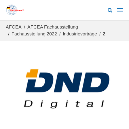
Zum Hauptinhalt springen
Sie sind hier:
AFCEA
AFCEA Fachausstellung
Fachausstellung 2022
Industrievorträge
2