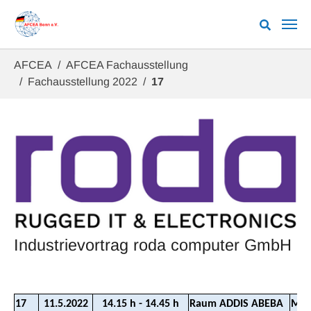
Zum Hauptinhalt springen
Sie sind hier:
AFCEA
AFCEA Fachausstellung
Fachausstellung 2022
17
Industrievortrag roda computer GmbH
17
11.5.2022
14.15 h - 14.45 h
Raum ADDIS ABEBA
Matt