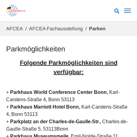
Zum Hauptinhalt springen
Sie sind hier:
AFCEA
AFCEA Fachausstellung
Parken
Parkmöglichkeiten
Folgende Parkmöglichkeiten sind
verfügbar:
+
Parkhaus World Conference Center Bonn,
Karl-
Carstens-Straße 4, Bonn 53113
+
Parkhaus Marriott Hotel Bonn,
Karl-Carstens-Straße
4, Bonn 53113
+
Parkplatz an der Charles-de-Gaulle-Str.,
Charles-de-
Gaulle-Straße 5, 53113
Bonn
+
Parkhaus Museumsmeile,
Emil-Nolde-Straße 11,