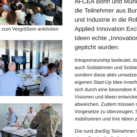
AFCEA Bonn und Münche
die Teilnehmer aus Bu
und Industrie in die R
Applied Innovation Ex
r zum Vergrößern anklicken
Ideen echte „Innovatio
gepitcht wurden.
Intrapreneurship bedeutet, d
auch Soldatinnen und Soldate
sondern diese aktiv umsetze
eigenen Start-Up Idee inner
sich durch eine besondere Kr
Visionen und Ideen entwicke
abweichen. Zudem müssen si
Vorgesetze zu überzeugen, 
mobilisieren und ihre Ideen z
Die rund dreißig Teilnehmer