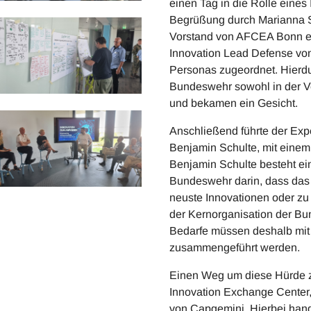
einen Tag in die Rolle eines
Begrüßung durch Marianna Sc
Vorstand von AFCEA Bonn e.
Innovation Lead Defense vo
Personas zugeordnet. Hierdur
Bundeswehr sowohl in der Ve
und bekamen ein Gesicht.
Anschließend führte der Expe
Benjamin Schulte, mit einem
Benjamin Schulte besteht ein
Bundeswehr darin, dass das 
neuste Innovationen oder zu
der Kernorganisation der B
Bedarfe müssen deshalb mit
zusammengeführt werden.
Einen Weg um diese Hürde zu
Innovation Exchange Center,
von Capgemini. Hierbei hand