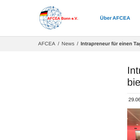
Zum Hauptinhalt springen
Über AFCEA
Sie sind hier:
AFCEA
News
Intrapreneur für einen 
In
bi
29.0