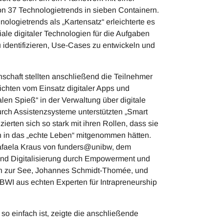
on 37 Technologietrends in sieben Containern.
nologietrends als „Kartensatz“ erleichterte es
ale digitaler Technologien für die Aufgaben
u identifizieren, Use-Cases zu entwickeln und
enschaft stellten anschließend die Teilnehmer
ichten vom Einsatz digitaler Apps und
alen Spieß“ in der Verwaltung über digitale
urch Assistenzsysteme unterstützten „Smart
izierten sich so stark mit ihren Rollen, dass sie
en in das „echte Leben“ mitgenommen hätten.
Rafaela Kraus von funders@unibw, dem
 und Digitalisierung durch Empowerment und
itän zur See, Johannes Schmidt-Thomée, und
 BWI aus echten Experten für Intrapreneurship
o einfach ist, zeigte die anschließende