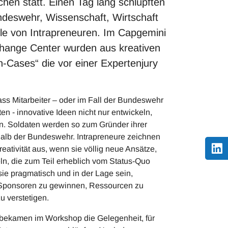
n statt. Einen Tag lang schlüpften
ndeswehr, Wissenschaft, Wirtschaft
olle von Intrapreneuren. Im Capgemini
change Center wurden aus kreativen
n-Cases“ die vor einer Expertenjury
ass Mitarbeiter – oder im Fall der Bundeswehr
n - innovative Ideen nicht nur entwickeln,
n. Soldaten werden so zum Gründer ihrer
halb der Bundeswehr. Intrapreneure zeichnen
eativität aus, wenn sie völlig neue Ansätze,
ln, die zum Teil erheblich vom Status-Quo
e pragmatisch und in der Lage sein,
Sponsoren zu gewinnen, Ressourcen zu
u verstetigen.
 bekamen im Workshop die Gelegenheit, für