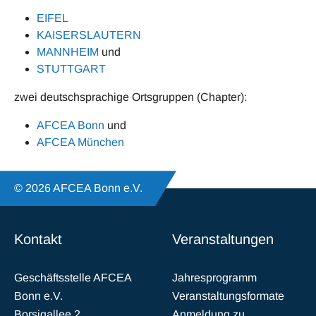
EIFEL
KAISERSLAUTERN
MANNHEIM
und
STUTTGART
zwei deutschsprachige Ortsgruppen (Chapter):
AFCEA Bonn
und
AFCEA München
© 2026 AFCEA Bonn e.V.
Kontakt
Veranstaltungen
Geschäftsstelle AFCEA
Jahresprogramm
Bonn e.V.
Veranstaltungsformate
Borsigallee 2
Anmeldung zu