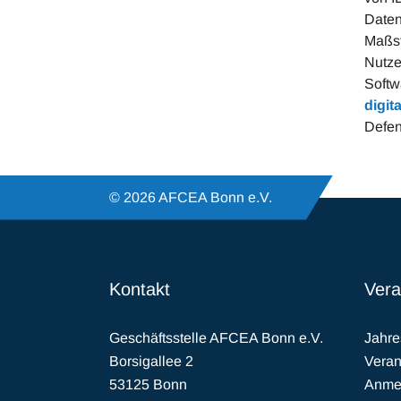
Daten
Maßst
Nutze
Softw
digit
Defen
© 2026 AFCEA Bonn e.V.
Kontakt
Vera
Geschäftsstelle AFCEA Bonn e.V.
Jahr
Borsigallee 2
Veran
53125 Bonn
Anmel