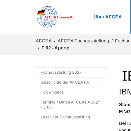
Zum Hauptinhalt springen
Über AFCEA
Sie sind hier:
AFCEA
AFCEA Fachausstellung
Fachau
F 02 - Aperto
Fachausstellung 2027
Geschichte der AFCEA FA
IBM
Downloads
Termine / Dates AFCEA FA 2027
- 2035
EIN
Leiter der Fachausstellung
Bei I
von I