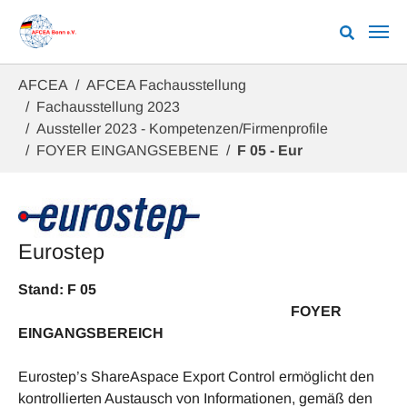
Zum Hauptinhalt springen
Sie sind hier:
AFCEA
AFCEA Fachausstellung
Fachausstellung 2023
Aussteller 2023 - Kompetenzen/Firmenprofile
FOYER EINGANGSEBENE
F 05 - Eur
Eurostep
Stand: F 05
FOYER
EINGANGSBEREICH
Eurostep’s ShareAspace Export Control ermöglicht den
kontrollierten Austausch von Informationen, gemäß den