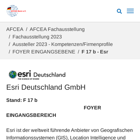
Zum Hauptinhalt springen
Sie sind hier:
AFCEA
AFCEA Fachausstellung
Fachausstellung 2023
Aussteller 2023 - Kompetenzen/Firmenprofile
FOYER EINGANGSEBENE
F 17 b - Esr
Esri Deutschland GmbH
Stand: F 17 b
FOYER
EINGANGSBEREICH
Esri ist der weltweit führende Anbieter von Geografischen
Informationssystemen (GIS), Location Intelligence und