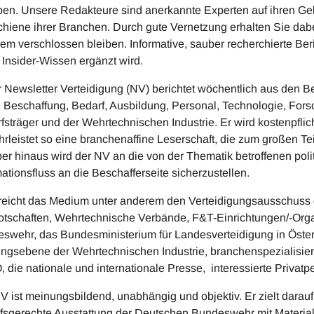
en. Unsere Redakteure sind anerkannte Experten auf ihren Geb
chiene ihrer Branchen. Durch gute Vernetzung erhalten Sie da
em verschlossen bleiben. Informative, sauber recherchierte Beri
 Insider-Wissen ergänzt wird.
 Newsletter Verteidigung (NV) berichtet wöchentlich aus den Be
 Beschaffung, Bedarf, Ausbildung, Personal, Technologie, For
fsträger und der Wehrtechnischen Industrie. Er wird kostenpflich
rleistet so eine branchenaffine Leserschaft, die zum großen Teil 
er hinaus wird der NV an die von der Thematik betroffenen pol
mationsfluss an die Beschafferseite sicherzustellen.
reicht das Medium unter anderem den Verteidigungsausschuss 
otschaften, Wehrtechnische Verbände, F&T-Einrichtungen/-Organ
swehr, das Bundesministerium für Landesverteidigung in Österr
ngsebene der Wehrtechnischen Industrie, branchenspezialisier
 die nationale und internationale Presse, interessierte Privatp
V ist meinungsbildend, unabhängig und objektiv. Er zielt darauf
fsgerechte Ausstattung der Deutschen Bundeswehr mit Material