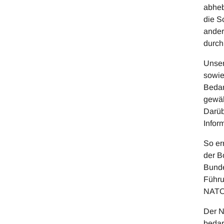
abheb
die S
ander
durch
Unser
sowie
Bedar
gewäh
Darüb
Infor
So er
der B
Bunde
Führu
NATO,
Der N
bedar