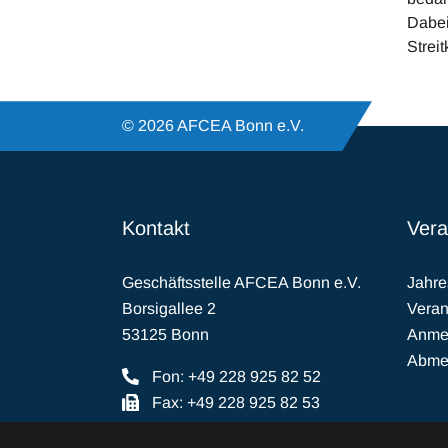
Dabei
Strei
© 2026 AFCEA Bonn e.V.
Kontakt
Vera
Geschäftsstelle AFCEA Bonn e.V.
Jahr
Borsigallee 2
Veran
53125 Bonn
Anmel
Abmel
Fon: +49 228 925 82 52
Fax: +49 228 925 82 53
E-Mail:
buero(at)afcea.de