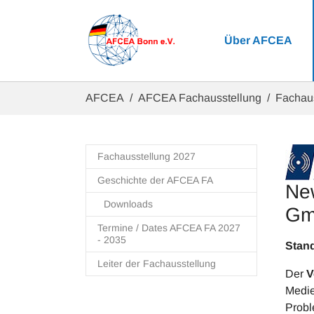
Zum Hauptinhalt springen
Über AFCEA
Sie sind hier:
AFCEA
AFCEA Fachausstellung
Fachau
Fachausstellung 2027
Geschichte der AFCEA FA
New
Downloads
Gm
Termine / Dates AFCEA FA 2027
- 2035
S
Leiter der Fachausstellung
Der
V
Medie
Probl