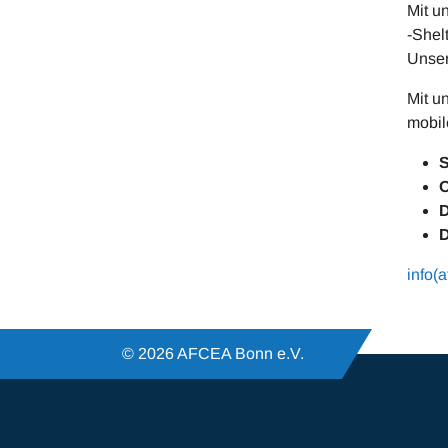
Mit u
-Shel
Unser
Mit u
mobil
S
O
D
D
info(a
© 2026 AFCEA Bonn e.V.