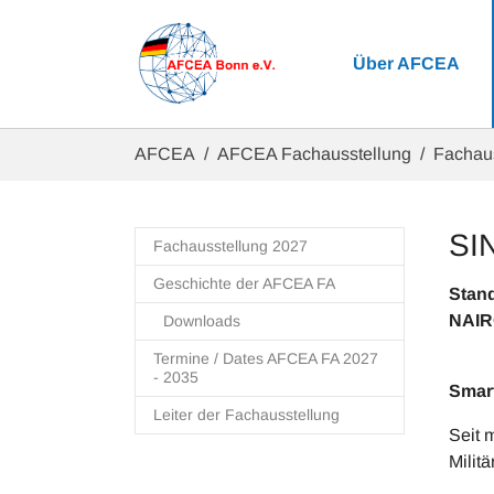
Zum Hauptinhalt springen
Über AFCEA
Sie sind hier:
AFCEA
AFCEA Fachausstellung
Fachau
SI
Fachausstellung 2027
Geschichte der AFCEA FA
NAIR
Downloads
Termine / Dates AFCEA FA 2027
- 2035
Smart
Leiter der Fachausstellung
Seit 
Militär