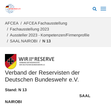
Zum Hauptinhalt springen
Sie sind hier:
AFCEA
AFCEA Fachausstellung
Fachausstellung 2023
Aussteller 2023 - Kompetenzen/Firmenprofile
SAAL NAIROBI
N 13
Verband der Reservisten der
Deutschen Bundeswehr e.V.
Stand: N 13
SAAL
NAIROBI