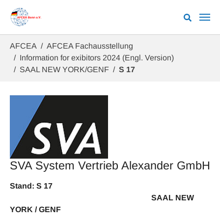
Zum Hauptinhalt springen
Sie sind hier:
AFCEA
AFCEA Fachausstellung
Information for exibitors 2024 (Engl. Version)
SAAL NEW YORK/GENF
S 17
SVA System Vertrieb Alexander GmbH
Stand: S 17
SAAL NEW
YORK / GENF