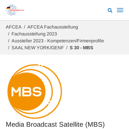
Zum Hauptinhalt springen
Sie sind hier:
AFCEA
AFCEA Fachausstellung
Fachausstellung 2023
Aussteller 2023 - Kompetenzen/Firmenprofile
SAAL NEW YORK/GENF
S 30 - MBS
Media Broadcast Satellite (MBS)