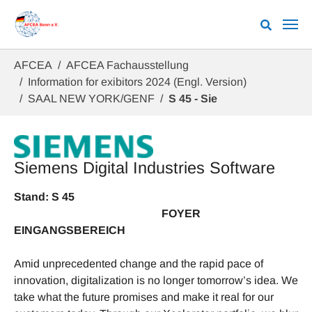
Zum Hauptinhalt springen
Sie sind hier:
AFCEA
AFCEA Fachausstellung
Information for exibitors 2024 (Engl. Version)
SAAL NEW YORK/GENF
S 45 - Sie
Siemens Digital Industries Software
Stand: S 45
FOYER
EINGANGSBEREICH
Amid unprecedented change and the rapid pace of
innovation, digitalization is no longer tomorrow’s idea. We
take what the future promises and make it real for our