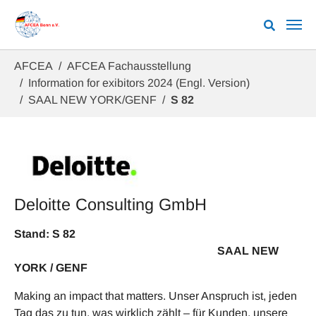
Zum Hauptinhalt springen
Sie sind hier:
AFCEA
AFCEA Fachausstellung
Information for exibitors 2024 (Engl. Version)
SAAL NEW YORK/GENF
S 82
Deloitte Consulting GmbH
Stand: S 82
SAAL NEW
YORK / GENF
Making an impact that matters. Unser Anspruch ist, jeden
Tag das zu tun, was wirklich zählt – für Kunden, unsere