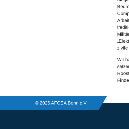
Bedro
Compu
Arbei
tradit
Milit
„Elek
zivil
Wir h
setze
Roost
Finde
© 2026 AFCEA Bonn e.V.