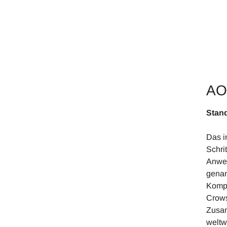
AO
S
Das i
Schri
Anwen
genan
Kompe
Crows
Zusam
weltw