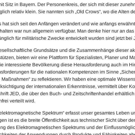
 mit Sitz in Bayern. Der Personenkreis, der sich mit dieser zu
glich relativ klein. Sie nannten sich „Old Crows“, wo die Alten 
s hat sich seit den Anfängen verändert und wie anfangs erwähnt is
halten war nun allgemein verfügbar. Man denke hier nur an das
ünglich für militärische Zwecke entwickelt wurden sind jetzt 
sellschaftliche Grundsätze und die Zusammenhänge dieser akt
stützen, bieten wir eine Plattform für Spezialisten, Planer und
ie interessierte Bevölkerung diese Herausforderung auch im Hin
sforderungen für die nationalen Kompetenzen im Sinne „Siche
e Maßnahmen“ zu reflektieren. Wir haben eine optimale Wissen
ksichtigung der internationalen Erkenntnisse, vermittelt über 
chrift JED, die über den Buch- und Zeitschriftenhandel erhältlich
frei verteilt wird.
elektromagnetische Spektrum“ erfasst unser gesamtes Leben und
gen ist es die breite Öffentlichkeit aus technischer Sicht über 
ng des Elektromagnetischen Spektrums und der Einflussmöglich
chkeiten der Anwendungen durch Produkte und Fähigkeiten abe