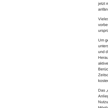
jetzt
anfän
Viele
vorbe
urspr
Um ge
unter
und d
Herau
aktiv
Berüc
Zeits
kosten
Das „
Anlie
Nutzu
Mögli