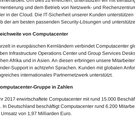
menarbeit. Um dies zu erreichen, unterstützen wir mit Beratun
mentierung und dem Betrieb von Netzwerk- und Rechenzentrums
der in der Cloud. Die IT-Sicherheit unserer Kunden unterstütze
eb der am besten passenden Security-Lösungen und unterstütz
Reichweite von Computacenter
rzelt in europäischen Kernländern verbindet Computacenter gl
iben Infrastructure Operations Center und Group Services Desk
chen Afrika und in Asien. An diesen erbringen unsere Mitarbeite
der-Support in achtzehn Sprachen. Kunden mit globalen Anfo
greiches internationales Partnernetzwerk unterstützt.
Computacenter-Gruppe in Zahlen
hr 2017 erwirtschaftete Computacenter mit rund 15.000 Beschäft
. In Deutschland beschäftigt Computacenter rund 6.200 Mitarbei
 Umsatz von 1,97 Milliarden Euro.