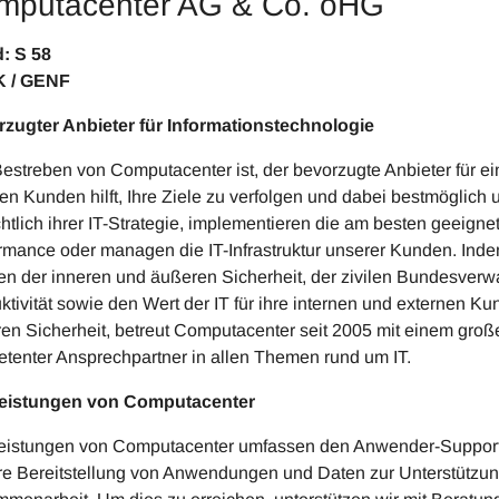
mputacenter AG & Co. oHG
tand: S 58 
 / GENF
zugter Anbieter für Informationstechnologie
estreben von Computacenter ist, der bevorzugte Anbieter für ei
en Kunden hilft, Ihre Ziele zu verfolgen und dabei bestmöglich 
chtlich ihrer IT-Strategie, implementieren die am besten geeigne
rmance oder managen die IT-Infrastruktur unserer Kunden. Inde
n der inneren und äußeren Sicherheit, der zivilen Bundesverw
ktivität sowie den Wert der IT für ihre internen und externen 
en Sicherheit, betreut Computacenter seit 2005 mit einem große
tenter Ansprechpartner in allen Themen rund um IT.
Leistungen von Computacenter
eistungen von Computacenter umfassen den Anwender-Support, 
re Bereitstellung von Anwendungen und Daten zur Unterstützung 