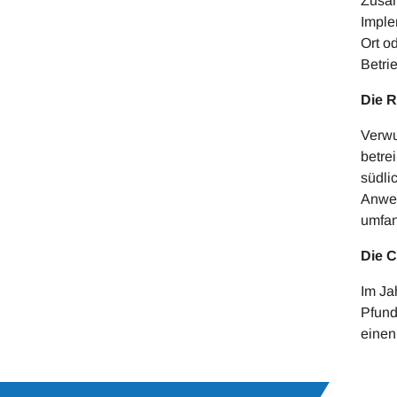
Zusam
Imple
Ort o
Betri
Die 
Verwu
betre
südli
Anwen
umfan
Die 
Im Ja
Pfund
einen