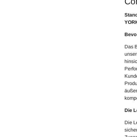
Co
S
YORK
Bevor
Das B
unser
hinsi
Perfo
Kunde
Produ
äußer
kompe
Die 
Die L
siche