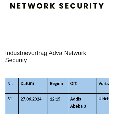
Industrievortrag Adva Network
Security
tum
rt
Nr.
Da
Beginn
O
Vortrag
31
Ulrich 
27.06.2024
12:15
Addis
Abeba 3